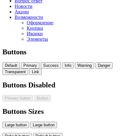
Вопрос ответ
Новости
Акции
Возможности
Оформление
Кнопки
Иконки
Элементы
Buttons
Default
Primary
Success
Info
Warning
Danger
Transparent
Link
Buttons Disabled
Primary button
Button
Buttons Sizes
Large button
Large button